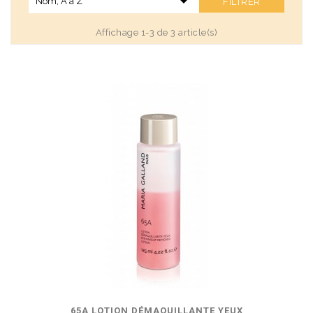

Nom, A à Z
FILTRER
Affichage 1-3 de 3 article(s)
65A LOTION DÉMAQUILLANTE YEUX