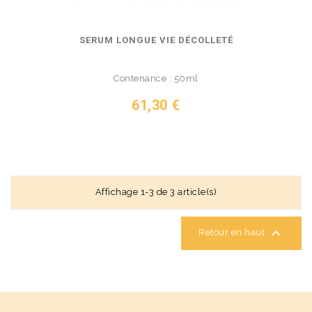
SERUM LONGUE VIE DÉCOLLETÉ
Contenance : 50ml
Prix
61,30 €
VOIR LE PRODUIT
Affichage 1-3 de 3 article(s)

Retour en haut