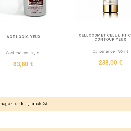
CELLCOSMET CELL LIFT 
AGE LOGIC YEUX
CONTOUR YEUX
Contenance : 30ml
Contenance : 15ml
Prix
238,00 €
Prix
83,80 €
VOIR LE PRODUIT
IR LE PRODUIT
chage 1-12 de 23 article(s)