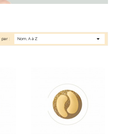

Nom, A à Z
r par :