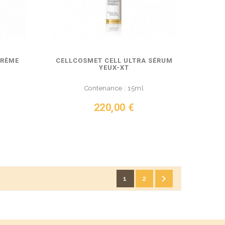
CRÈME
CELLCOSMET CELL ULTRA SÉRUM
YEUX-XT
Contenance : 15ml
Prix
220,00 €
VOIR LE PRODUIT

1
2