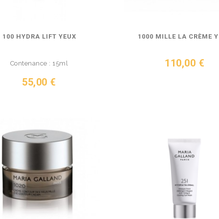
100 HYDRA LIFT YEUX
1000 MILLE LA CRÈME 
Prix
110,00 €
Contenance : 15ml
VOIR LE PRODUIT
Prix
55,00 €
IR LE PRODUIT