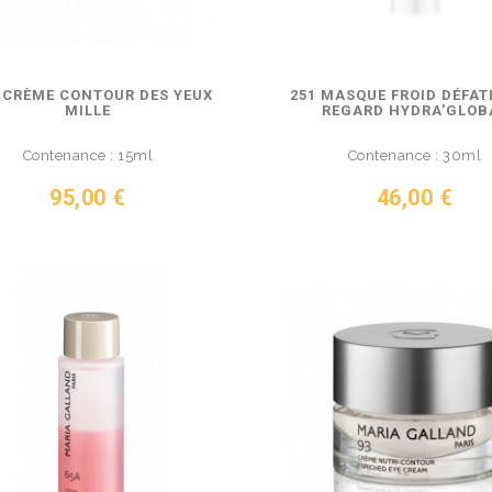
0 CRÈME CONTOUR DES YEUX
251 MASQUE FROID DÉFA
MILLE
REGARD HYDRA'GLOB
Contenance : 15ml
Contenance : 30ml
Prix
Prix
95,00 €
46,00 €
IR LE PRODUIT
VOIR LE PRODUIT