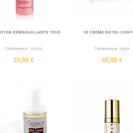
OTION DÉMAQUILLANTE YEUX
93 CRÈME NUTRI-CONT
Contenance : 125ml
Contenance : 15ml
Prix
Prix
31,00 €
65,00 €
IR LE PRODUIT
VOIR LE PRODUIT