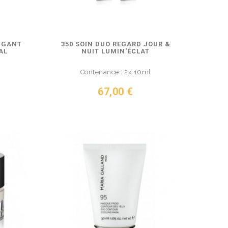
TIGANT
350 SOIN DUO REGARD JOUR &
AL
NUIT LUMIN'ÉCLAT
Contenance : 2x 10ml
Prix
67,00 €
VOIR LE PRODUIT