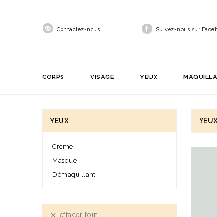
Contactez-nous
Suivez-nous sur Face
CORPS
VISAGE
YEUX
MAQUILL
YEUX
YEU
Crème
Masque
Démaquillant
effacer tout
