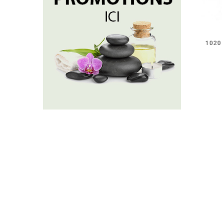
102
VO