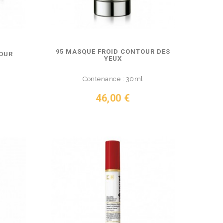
95 MASQUE FROID CONTOUR DES
OUR
YEUX
Contenance : 30ml
Prix
46,00 €
VOIR LE PRODUIT