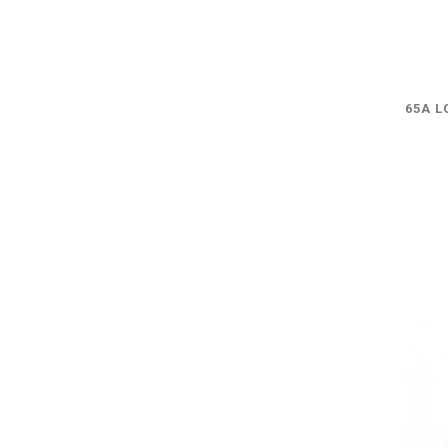
65A L
VO