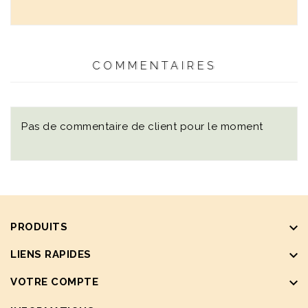
COMMENTAIRES
Pas de commentaire de client pour le moment
keyboard_arrow_down
PRODUITS
keyboard_arrow_down
LIENS RAPIDES
keyboard_arrow_down
VOTRE COMPTE