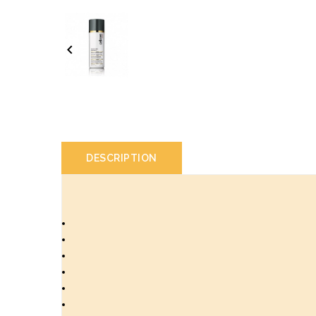

DESCRIPTION