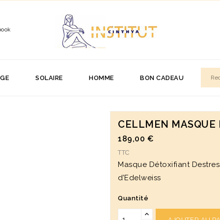
book
AGE
SOLAIRE
HOMME
BON CADEAU
CELLMEN MASQUE 
189,00 €
TTC
Masque Détoxifiant Destress
d’Edelweiss
Quantité
AJOUTER AU P