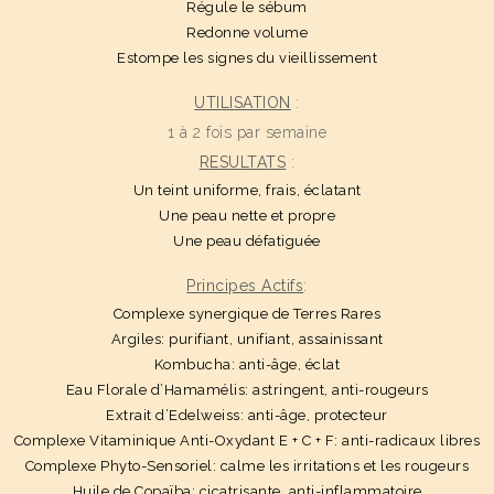
Régule le sébum
Redonne volume
Estompe les signes du vieillissement
UTILISATION
:
1 à 2 fois par semaine
RESULTATS
:
Un teint uniforme, frais, éclatant
Une peau nette et propre
Une peau défatiguée
Principes Actifs
:
Complexe synergique de Terres Rares
Argiles: purifiant, unifiant, assainissant
Kombucha: anti-âge, éclat
Eau Florale d’Hamamélis: astringent, anti-rougeurs
Extrait d’Edelweiss: anti-âge, protecteur
Complexe Vitaminique Anti-Oxydant E + C + F: anti-radicaux libres
Complexe Phyto-Sensoriel: calme les irritations et les rougeurs
Huile de Copaïba: cicatrisante, anti-inflammatoire